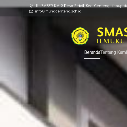
Jl. JEMBER KM 2 Desa Setail, Kec. Genteng, Kabup
info@muhagenteng.sch.id
Beranda
Tentang Kami