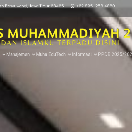
aten Banyuwangi, Jawa Timur 68465
+62 895 1258 4880
Manajemen
Muha EduTech
Informasi
PPDB 2025/20