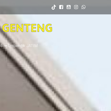
26
Dispendik JATIM