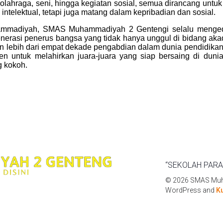
ri olahraga, seni, hingga kegiatan sosial, semua dirancang untu
intelektual, tetapi juga matang dalam kepribadian dan sosial.
madiyah, SMAS Muhammadiyah 2 Gentengi selalu mengedep
enerasi penerus bangsa yang tidak hanya unggul di bidang akad
an lebih dari empat dekade pengabdian dalam dunia pendidi
en untuk melahirkan juara-juara yang siap bersaing di duni
g kokoh.
“SEKOLAH PARA
© 2026 SMAS Muha
WordPress and
K