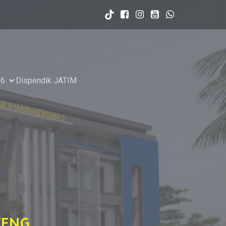
26
Dispendik JATIM