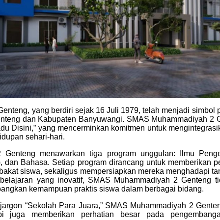
eng, yang berdiri sejak 16 Juli 1979, telah menjadi simbol p
Genteng dan Kabupaten Banyuwangi. SMAS Muhammadiyah 2 
adu Disini,” yang mencerminkan komitmen untuk mengintegras
hidupan sehari-hari.
enteng menawarkan tiga program unggulan: Ilmu Penget
), dan Bahasa. Setiap program dirancang untuk memberikan 
bakat siswa, sekaligus mempersiapkan mereka menghadapi tan
elajaran yang inovatif, SMAS Muhammadiyah 2 Genteng ti
mbangkan kemampuan praktis siswa dalam berbagai bidang.
jargon “Sekolah Para Juara,” SMAS Muhammadiyah 2 Genten
tapi juga memberikan perhatian besar pada pengembanga