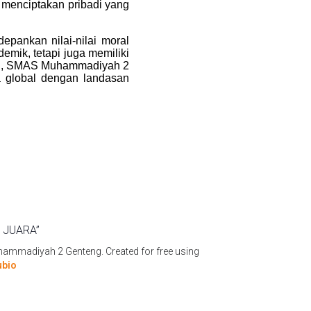
k menciptakan pribadi yang
ankan nilai-nilai moral
emik, tetapi juga memiliki
kan, SMAS Muhammadiyah 2
a global dengan landasan
 JUARA”
mmadiyah 2 Genteng. Created for free using
ubio