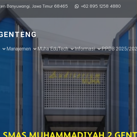
paten Banyuwangi, Jawa Timur 68465
+62 895 1258 4880
GENTENG
Manajemen
Muha EduTech
Informasi
PPDB 2025/20