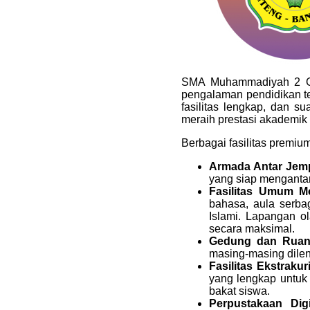
SMA Muhammadiyah 2 Gen
pengalaman pendidikan t
fasilitas lengkap, dan 
meraih prestasi akademik
Berbagai fasilitas premi
Armada Antar Jemp
yang siap mengantar
Fasilitas Umum M
bahasa, aula serba
Islami. Lapangan ol
secara maksimal.
Gedung dan Ruan
masing-masing dileng
Fasilitas Ekstrakur
yang lengkap untuk 
bakat siswa.
Perpustakaan Digi