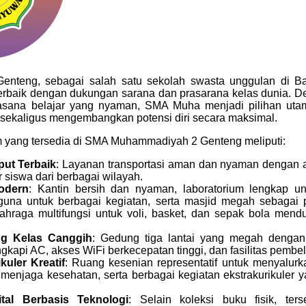
teng, sebagai salah satu sekolah swasta unggulan di B
erbaik dengan dukungan sarana dan prasarana kelas dunia. D
suasana belajar yang nyaman, SMA Muha menjadi pilihan uta
 sekaligus mengembangkan potensi diri secara maksimal.
um yang tersedia di SMA Muhammadiyah 2 Genteng meliputi:
ut Terbaik
: Layanan transportasi aman dan nyaman dengan
 siswa dari berbagai wilayah.
odern
: Kantin bersih dan nyaman, laboratorium lengkap un
guna untuk berbagai kegiatan, serta masjid megah sebagai 
ahraga multifungsi untuk voli, basket, dan sepak bola menduk
g Kelas Canggih
: Gedung tiga lantai yang megah dengan
kapi AC, akses WiFi berkecepatan tinggi, dan fasilitas pembel
ikuler Kreatif
: Ruang kesenian representatif untuk menyalur
menjaga kesehatan, serta berbagai kegiatan ekstrakurikuler
tal Berbasis Teknologi
: Selain koleksi buku fisik, ters