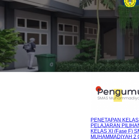
PENETAPAN KELAS
PELAJARAN PILIHA
KELAS XI (Fase F) 
MUHAMMADIYAH 2