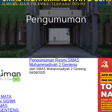
Pengumuman
Pengumuman Resmi SMAS
Muhammadiyah 2 Genteng
oleh SMAS Muhammadiyah 2 Genteng
04/09/2025
 MATA
N SISWA
SMAS
 GENTENG