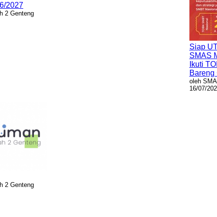
6/2027
 2 Genteng
Siap U
SMAS M
Ikuti T
Bareng
oleh SMA
16/07/20
 2 Genteng