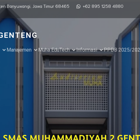
paten Banyuwangi, Jawa Timur 68465
+62 895 1258 4880
GENTENG
Manajemen
Muha EduTech
Informasi
PPDB 2025/20